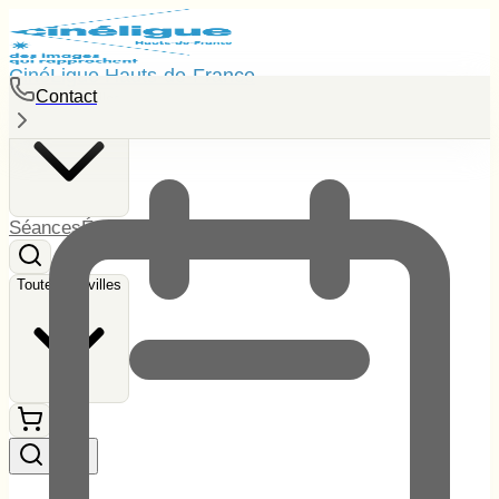
CinéLigue Hauts-de-France
Contact
Toutes les villes
Séances
Événements
Tarifs
Contact
Toutes les villes