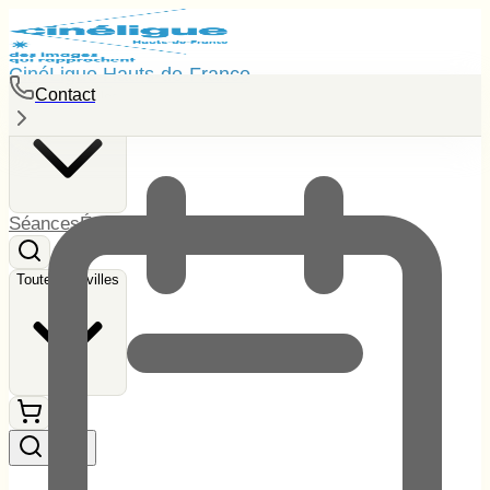
CinéLigue Hauts-de-France
Contact
Toutes les villes
Séances
Événements
Tarifs
Contact
Toutes les villes