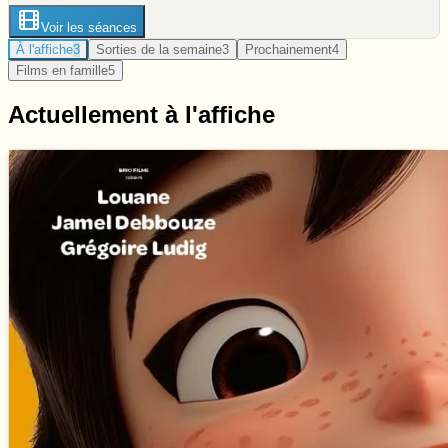
Voir les séances
À l'affiche
3
Sorties de la semaine
3
Prochainement
4
Films en famille
5
Actuellement à l'affiche