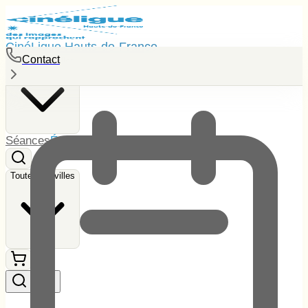
CinéLigue Hauts-de-France
Contact
Toutes les villes
Séances
Événements
Tarifs
Contact
Toutes les villes