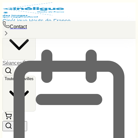
CinéLigue Hauts-de-France
Contact
Toutes les villes
Séances
Événements
Tarifs
Contact
Toutes les villes