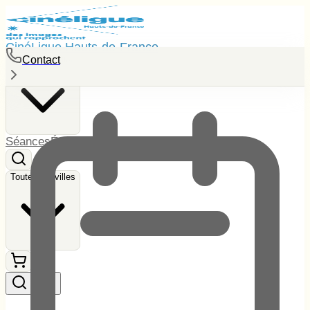
CinéLigue Hauts-de-France
Contact
Toutes les villes
Séances
Événements
Tarifs
Contact
Toutes les villes