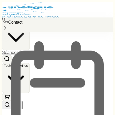
CinéLigue Hauts-de-France
Contact
Toutes les villes
Séances
Événements
Tarifs
Contact
Toutes les villes