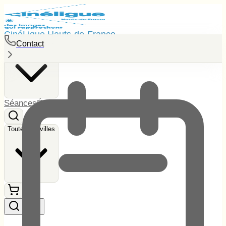
CinéLigue Hauts-de-France
Contact
Toutes les villes
Séances
Événements
Tarifs
Contact
Toutes les villes