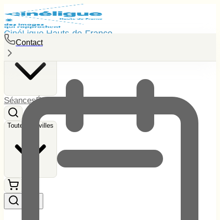
CinéLigue Hauts-de-France
Contact
Toutes les villes
Séances
Événements
Tarifs
Contact
Toutes les villes